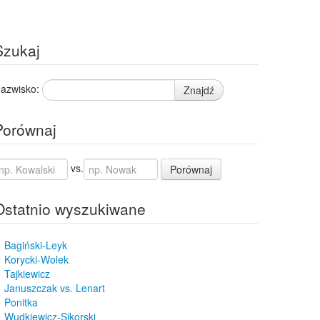
Szukaj
azwisko:
Znajdź
Porównaj
vs.
Porównaj
Ostatnio wyszukiwane
Bagiński-Leyk
Korycki-Wolek
Tajkiewicz
Januszczak vs. Lenart
Ponitka
Wudkiewicz-Sikorski