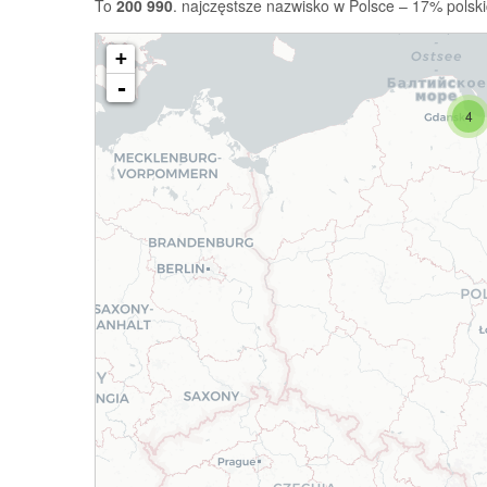
To
200 990
. najczęstsze nazwisko w Polsce – 17% polski
+
-
4