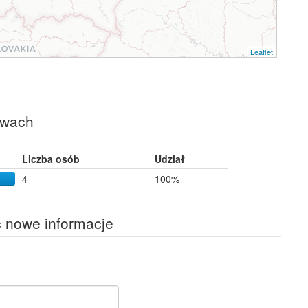
Leaflet
twach
Liczba osób
Udział
4
100%
ć nowe informacje