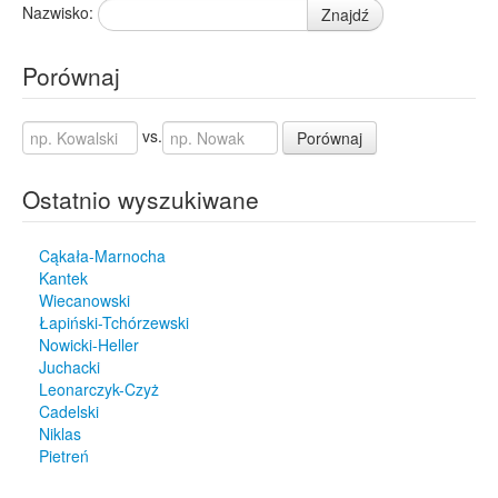
Nazwisko:
Znajdź
Porównaj
vs.
Porównaj
Ostatnio wyszukiwane
Cąkała-Marnocha
Kantek
Wiecanowski
Łapiński-Tchórzewski
Nowicki-Heller
Juchacki
Leonarczyk-Czyż
Cadelski
Niklas
Pietreń