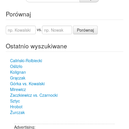
Porównaj
vs.
Porównaj
Ostatnio wyszukiwane
Caliński-Rolbiecki
Oślizło
Kolignan
Grączak
Górka vs. Kowalski
Mirewicz
Zaczkiewicz vs. Czarnocki
Sztyc
Hrobot
Żurczak
Advertising: