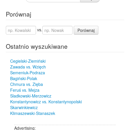
Porównaj
vs.
Porównaj
Ostatnio wyszukiwane
Cegielski-Ziemiński
Zawada vs. Wzięch
Semeniuk-Podraza
Bagiński-Polak
Chmura vs. Zięba
Feruś vs. Mejza
Sladkowski-Merzowicz
Konstantynowicz vs. Konstantynopolski
Skarwinkiewicz
Klimaszewski-Stanaszek
Advertising: