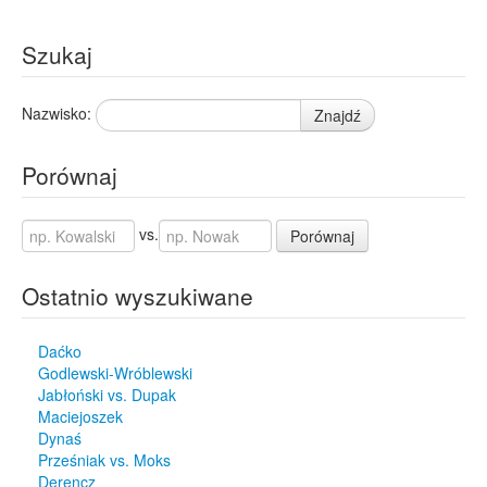
Szukaj
Nazwisko:
Znajdź
Porównaj
vs.
Porównaj
Ostatnio wyszukiwane
Daćko
Godlewski-Wróblewski
Jabłoński vs. Dupak
Maciejoszek
Dynaś
Prześniak vs. Moks
Derencz