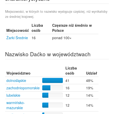
Płaszczyca
1
Solanka
1
Srokowski Dwór
1
Miejscowości, w których to nazwisko występuje częściej, niż wynikałoby
ze średniej krajowej.
Węgliniec
1
Liczba
Częstsze niż średnio w
Miejscowość
osób
Polsce
Żarki Średnie
16
ponad 100×
Nazwisko Daćko w województwach
Liczba
Województwo
osób
Udział
dolnośląskie
41
48%
zachodniopomorskie
16
19%
lubelskie
12
14%
warmińsko-
12
14%
mazurskie