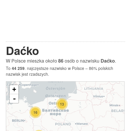
Daćko
W Polsce mieszka około
86
osób o nazwisku
Daćko
.
To
44 259
. najczęstsze nazwisko w Polsce – 86% polskich
nazwisk jest rzadszych.
+
-
13
16