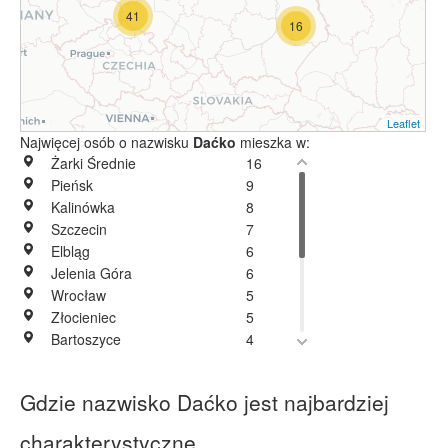
41
16
Leaflet
Najwięcej osób o nazwisku
Daćko
mieszka w:
Żarki Średnie
16
Pieńsk
9
Kalinówka
8
Szczecin
7
Elbląg
6
Jelenia Góra
6
Wrocław
5
Złocieniec
5
Bartoszyce
4
Głuszyca
4
Kłosów
4
Gdzie nazwisko Daćko jest najbardziej
Lublin
4
Przemyśl
4
charakterystyczne