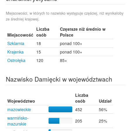
Gdańsk
12
Białystok
11
Czerwin
11
Miejscowości, w których to nazwisko występuje częściej, niż wynikałoby
ze średniej krajowej.
Gąsocin
9
Łysomice
9
Liczba
Częstsze niż średnio w
Płochocin
9
Miejscowość
osób
Polsce
Ruciane-Nida
9
Szklarnia
18
ponad 100×
Skarżynek
9
Krajenka
Wąsoszki
15
ponad 100×
9
Wrocław
9
Ostrołęka
120
85×
Borawe
8
Kaliszki
8
Nazwisko Damięcki w województwach
Kołaki
8
Orłowo
8
Płońsk
8
Liczba
Pruszków
8
Województwo
osób
Udział
Sieluń
8
mazowieckie
452
56%
Barankowo
7
Cisk
7
warmińsko-
205
25%
Jawory-Podmaście
7
mazurskie
Lipa
7