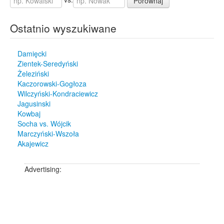
Porównaj
Braniewo
1
Budne Sowięta
1
Ostatnio wyszukiwane
Cupel
1
Fijałkowo
1
Damięcki
Gisiel
1
Zientek-Seredyński
Janochy
1
Żeleziński
Joniec
1
Kaczorowski-Gogłoza
Krasnosielc
1
Wilczyński-Kondraciewicz
Lipowiec Mały
1
Jagusinski
Mamino
1
Kowbaj
Nakły
1
Socha vs. Wójcik
Rumy
1
Marczyński-Wszoła
Sapuny
1
Akajewicz
Spychowo
1
Sypniewo
1
Advertising:
Świętajno
1
Troszyn
1
Wszebory
1
Zabiele Wielkie
1
Złotów
1