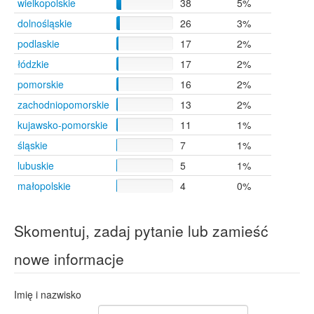
wielkopolskie
38
5%
Pawłowice
7
dolnośląskie
26
3%
Wielki Łęck
7
Żyrardów
7
podlaskie
17
2%
Brodna
6
łódzkie
17
2%
Dzierżoniów
6
pomorskie
16
2%
Grudziądz
6
Jelenia Góra
6
zachodniopomorskie
13
2%
Kisiny
6
kujawsko-pomorskie
11
1%
Laseczno
6
śląskie
7
1%
Matyldów
6
Nawiady
6
lubuskie
5
1%
Nowy Dwór Mazowiecki
6
małopolskie
4
0%
Chotomów
5
Cierpięta
5
Dywity
5
Skomentuj, zadaj pytanie lub zamieść
Mława
5
nowe informacje
Młynarze
5
Nowy Modlin
5
Serock
5
Imię i nazwisko
Sławno
5