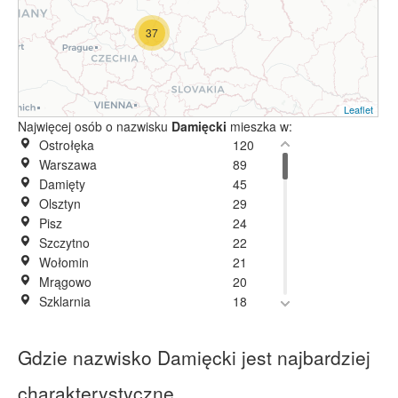
37
Leaflet
Najwięcej osób o nazwisku
Damięcki
mieszka w:
Ostrołęka
120
Warszawa
89
Damięty
45
Olsztyn
29
Pisz
24
Szczytno
22
Wołomin
21
Mrągowo
20
Szklarnia
18
Krajenka
15
Działdowo
14
Gdzie nazwisko Damięcki jest najbardziej
Łódź
13
Elbląg
12
charakterystyczne