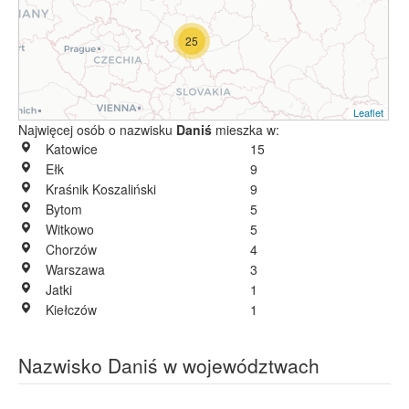
25
Leaflet
Najwięcej osób o nazwisku
Daniś
mieszka w:
Katowice
15
Ełk
9
Kraśnik Koszaliński
9
Bytom
5
Witkowo
5
Chorzów
4
Warszawa
3
Jatki
1
Kiełczów
1
Nazwisko Daniś w województwach