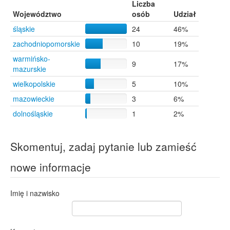
Liczba
Województwo
osób
Udział
śląskie
24
46%
zachodniopomorskie
10
19%
warmińsko-
9
17%
mazurskie
wielkopolskie
5
10%
mazowieckie
3
6%
dolnośląskie
1
2%
Skomentuj, zadaj pytanie lub zamieść
nowe informacje
Imię i nazwisko