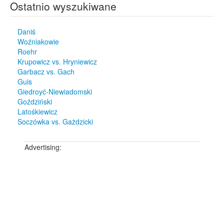
Ostatnio wyszukiwane
Daniś
Woźniakowie
Roehr
Krupowicz vs. Hryniewicz
Garbacz vs. Gach
Guis
Giedroyć-Niewiadomski
Goździński
Latośkiewicz
Soczówka vs. Gażdzicki
Advertising: