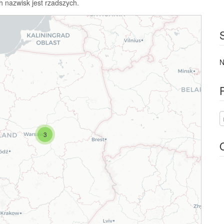
h nazwisk jest rzadszych.
N
3