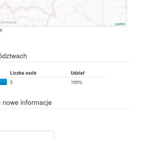
Leaflet
w:
ództwach
Liczba osób
Udział
3
100%
ć nowe informacje