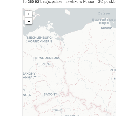
To
260 921
. najczęstsze nazwisko w Polsce – 3% polskic
+
-