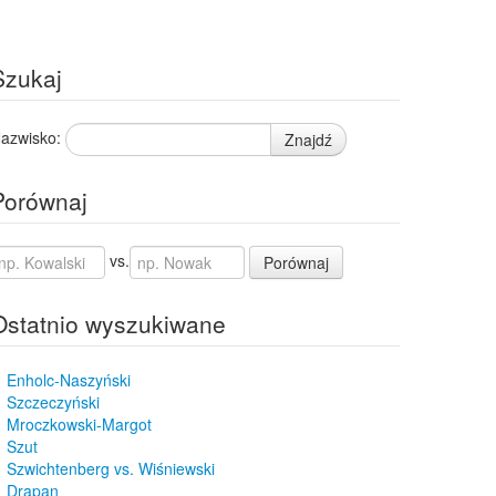
Szukaj
azwisko:
Znajdź
Porównaj
vs.
Porównaj
Ostatnio wyszukiwane
Enholc-Naszyński
Szczeczyński
Mroczkowski-Margot
Szut
Szwichtenberg vs. Wiśniewski
Drapan