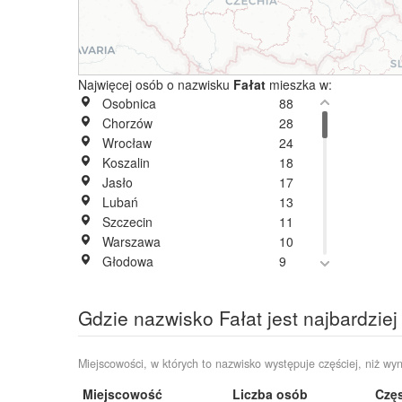
Najwięcej osób o nazwisku
Fałat
mieszka w:
Osobnica
88
Chorzów
28
Wrocław
24
Koszalin
18
Jasło
17
Lubań
13
Szczecin
11
Warszawa
10
Głodowa
9
Ligota Piękna
9
Siemysłów
9
Gdzie nazwisko Fałat jest najbardzie
Chocianów
8
Gorlice
8
Opole
8
Miejscowości, w których to nazwisko występuje częściej, niż wyn
Sędziszowa
8
Miejscowość
Liczba osób
Częs
Aleksandrowice
7