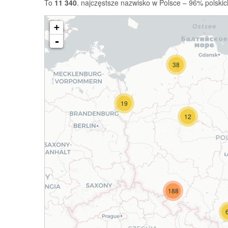
To
11 340
. najczęstsze nazwisko w Polsce – 96% polskic
+
-
38
19
12
188