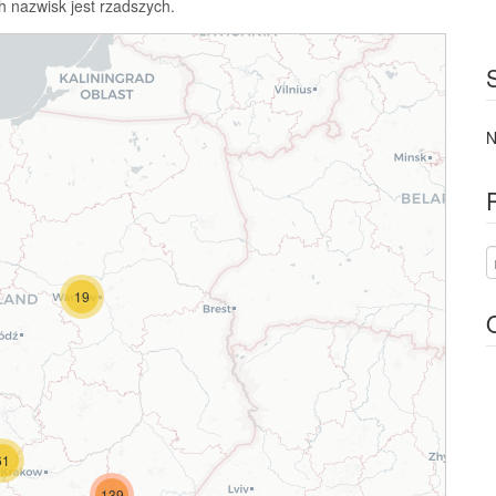
h nazwisk jest rzadszych.
N
19
61
139