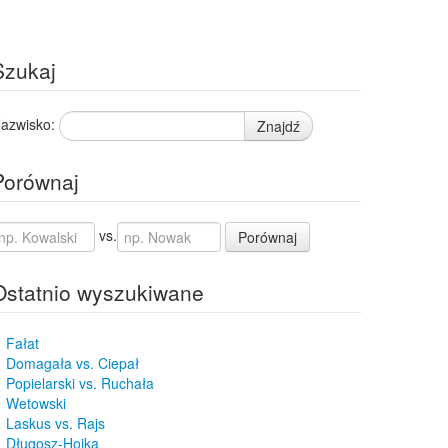
Szukaj
azwisko:
Znajdź
Porównaj
vs.
Porównaj
Ostatnio wyszukiwane
Fałat
Domagała vs. Ciepał
Popielarski vs. Ruchała
Wetowski
Laskus vs. Rajs
Długosz-Hojka