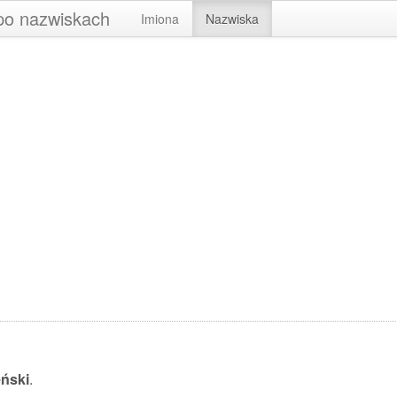
 po nazwiskach
Imiona
Nazwiska
eński
.