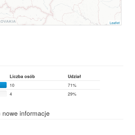
Leaflet
Liczba osób
Udział
10
71%
4
29%
ć nowe informacje