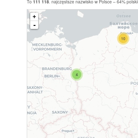
To
111 118
. najczęstsze nazwisko w Polsce – 64% polski
+
-
10
4