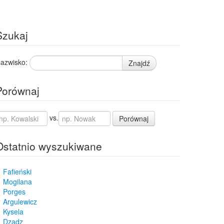
Szukaj
azwisko:
Znajdź
Porównaj
vs.
Porównaj
Ostatnio wyszukiwane
Fafieński
Mogilana
Porges
Argulewicz
Kysela
Dzadz