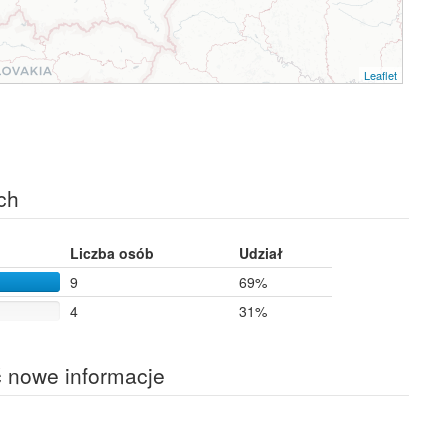
Leaflet
ch
Liczba osób
Udział
9
69%
4
31%
ć nowe informacje