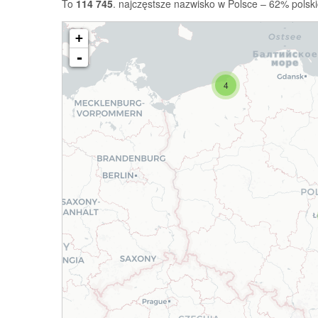
To
114 745
. najczęstsze nazwisko w Polsce – 62% polski
+
-
4