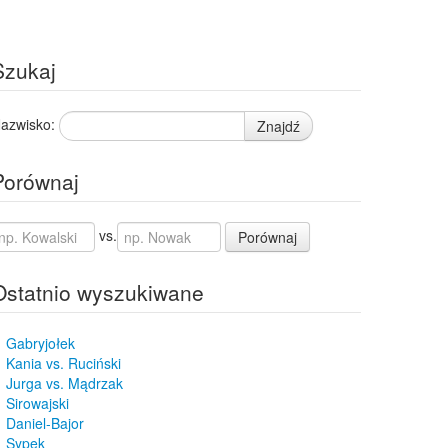
Szukaj
azwisko:
Znajdź
Porównaj
vs.
Porównaj
Ostatnio wyszukiwane
Gabryjołek
Kania vs. Ruciński
Jurga vs. Mądrzak
Sirowajski
Daniel-Bajor
Sypek