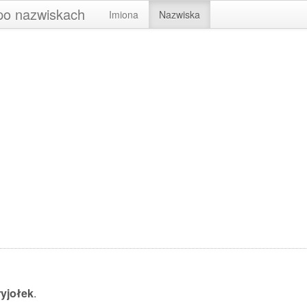
 po nazwiskach
Imiona
Nazwiska
yjołek
.