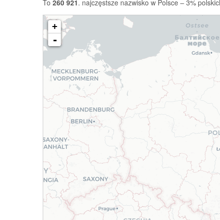
To
260 921
. najczęstsze nazwisko w Polsce – 3% polskic
+
-