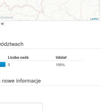
Leaflet
 w:
wództwach
Liczba osób
Udział
3
100%
ć nowe informacje