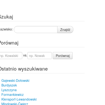
Szukaj
azwisko:
Znajdź
Porównaj
vs.
Porównaj
Ostatnio wyszukiwane
Gajewski-Dołowski
Burdyszek
Lyszczyna
Formankiewicz
Klensporf-Lewandowski
Miodowski-Ćwierz