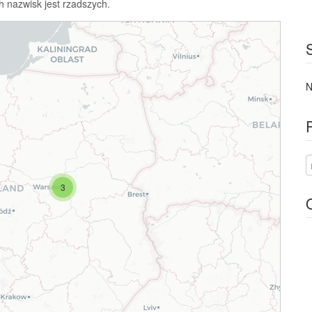
h nazwisk jest rzadszych.
N
3