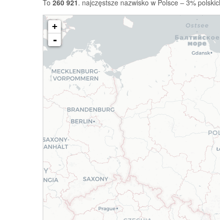
To
260 921
. najczęstsze nazwisko w Polsce – 3% polskic
+
-