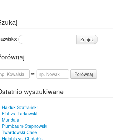
Szukaj
azwisko:
Znajdź
Porównaj
vs.
Porównaj
Ostatnio wyszukiwane
Hajduk-Szafrański
Fiut vs. Tarkowski
Mundala
Plumbaum-Stepnowski
Twardowski-Case
Hałabis vs. Chałabis