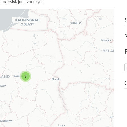
h nazwisk jest rzadszych.
N
3