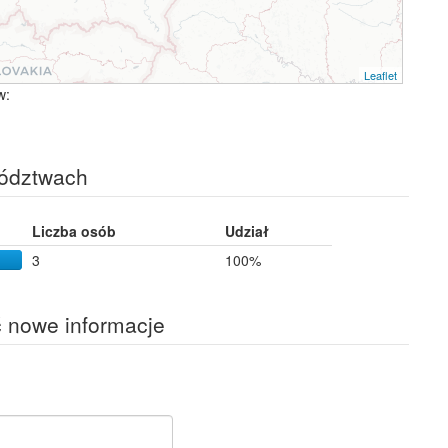
Leaflet
w:
wództwach
Liczba osób
Udział
3
100%
ć nowe informacje