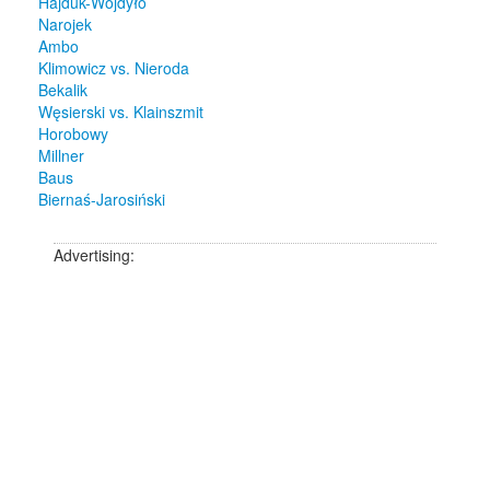
Hajduk-Wojdyło
Narojek
Ambo
Klimowicz vs. Nieroda
Bekalik
Węsierski vs. Klainszmit
Horobowy
Millner
Baus
Biernaś-Jarosiński
Advertising: