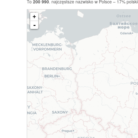
To
200 990
. najczęstsze nazwisko w Polsce – 17% polski
+
-