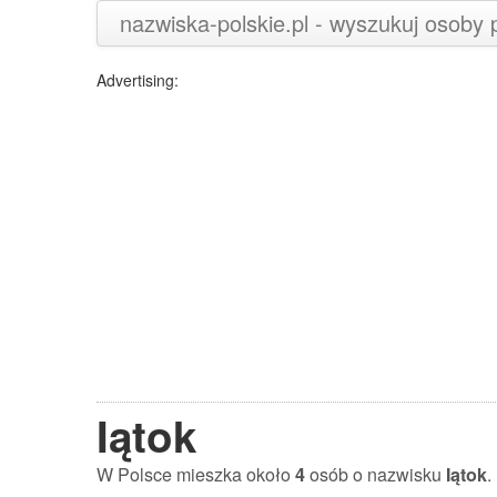
nazwiska-polskie.pl - wyszukuj osoby
Advertising:
Iątok
W Polsce mieszka około
4
osób o nazwisku
Iątok
.