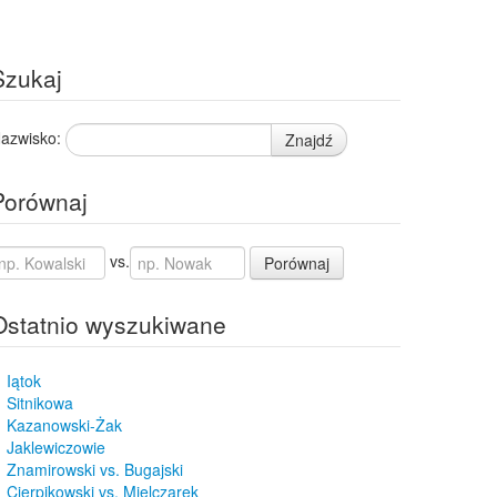
Szukaj
azwisko:
Znajdź
Porównaj
vs.
Porównaj
Ostatnio wyszukiwane
Iątok
Sitnikowa
Kazanowski-Żak
Jaklewiczowie
Znamirowski vs. Bugajski
Cierpikowski vs. Mielczarek