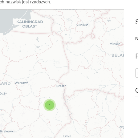
ch nazwisk jest rzadszych.
N
4