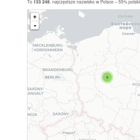
To
133 248
. najczęstsze nazwisko w Polsce – 55% polski
+
-
9