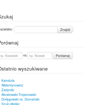
Szukaj
azwisko:
Znajdź
Porównaj
vs.
Porównaj
Ostatnio wyszukiwane
Kainduła
Walentynowicz
Zadyrski
Abratowski-Trojanowski
Dołęgowski vs. Domański
Szulc-Meller