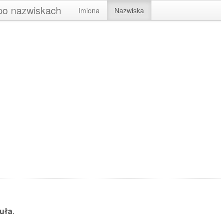
 po nazwiskach
Imiona
Nazwiska
uła
.