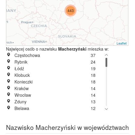
443
Leaflet
Najwięcej osób o nazwisku
Macherzyński
mieszka w:
Częstochowa
37
Rybnik
24
Łódź
19
Kłobuck
18
Konieczki
18
Kraków
14
Wrocław
14
Zduny
13
Bielawa
12
Bydgoszcz
12
Dzierżoniów
11
Nazwisko Macherzyński w województwach
Zendek
11
Myszków
10