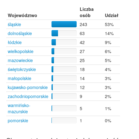
Wieruszów
10
Liczba
Blachownia
9
Województwo
osób
Udział
Bytom
9
śląskie
243
53%
Chorzów
8
dolnośląskie
63
14%
Przyłęk
8
Skarżysko-Kamienna
8
łódzkie
42
9%
Stargard Szczeciński
8
wielkopolskie
27
6%
Kamieńszczyzna
7
mazowieckie
25
5%
Kątki
7
Gamów
6
świętokrzyskie
18
4%
Kopiec
6
małopolskie
14
3%
Natolin
6
kujawsko-pomorskie
12
3%
Nierada
6
Opatów
6
zachodniopomorskie
9
2%
Panki
6
warmińsko-
5
1%
Rębielice Królewskie
6
mazurskie
Warszawa
6
pomorskie
1
0%
Bystre
5
Ciasna
5
Czerwionka-Leszczyny
5