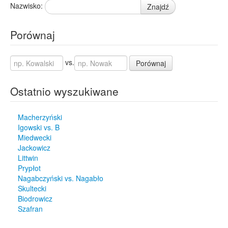
Zabrze
4
Nazwisko:
Znajdź
Zawiercie
4
Zduńska Wola
4
Porównaj
Rudniki
3
Szczepów
2
Złochowice
2
vs.
Porównaj
Aleksandria Druga
1
Dziadkowo
1
Ostatnio wyszukiwane
Iwanowice Duże
1
Kaszyce Milickie
1
Międzyzdroje
1
Macherzyński
Mysłów
1
Igowski vs. B
Stara Dąbrowa
1
Miedwecki
Jackowicz
Waleńczów
1
Littwin
Wieliszew
1
Prypłot
Zwoleń
1
Nagabczyński vs. Nagabło
Żmigród
1
Skultecki
Biodrowicz
Szafran