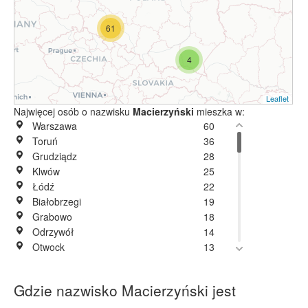
61
4
Leaflet
Najwięcej osób o nazwisku
Macierzyński
mieszka w:
Warszawa
60
Toruń
36
Grudziądz
28
Klwów
25
Łódź
22
Białobrzegi
19
Grabowo
18
Odrzywół
14
Otwock
13
Radom
13
Piaseczno
11
Gdzie nazwisko Macierzyński jest
Falęcice-Wola
9
Wrocław
9