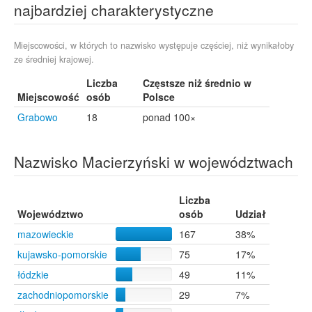
najbardziej charakterystyczne
Piekarty
8
Sieradz
8
Kwidzyn
7
Miejscowości, w których to nazwisko występuje częściej, niż wynikałoby
ze średniej krajowej.
Maszewo
7
Poznań
7
Liczba
Częstsze niż średnio w
Żary
7
Miejscowość
osób
Polsce
Dęblin
6
Grabowo
18
ponad 100×
Grójec
6
Kcynia
6
Sopot
6
Nazwisko Macierzyński w województwach
Brzeg
5
Brzezina
5
Marki
5
Liczba
Województwo
Nakło nad Notecią
osób
5
Udział
Promna
5
mazowieckie
167
38%
Pyskowice
5
kujawsko-pomorskie
75
17%
Radzionków
5
łódzkie
49
11%
Raszyn
5
Reda
5
zachodniopomorskie
29
7%
Słomin
5