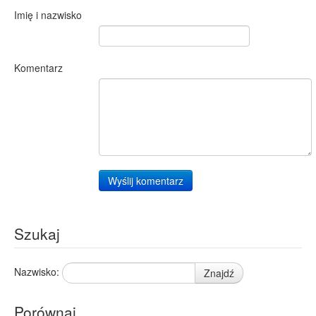
Jasienica
1
Imię i nazwisko
Jastrzębia Stara
1
Kamieniec Ząbkowicki
1
Konstancin-Jeziorna
1
Mogielnica
1
Komentarz
Morąg
1
Osiek
1
Pabianice
1
Pawłowice
1
Przechlewo
1
Zaklików
1
Zbrosza Duża
1
Wyślij komentarz
Żarnów
1
Szukaj
Nazwisko:
Znajdź
Porównaj