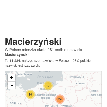
Macierzyński
W Polsce mieszka około
481
osób o nazwisku
Macierzyński
.
To
11 224
. najczęstsze nazwisko w Polsce – 96% polskich
nazwisk jest rzadszych.
+
-
17
36
357