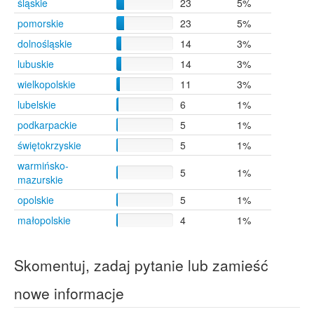
śląskie
23
5%
Zielona Góra
5
pomorskie
23
5%
Chorzów
4
Gdynia
4
dolnośląskie
14
3%
Gliwice
4
lubuskie
14
3%
Kielce
4
wielkopolskie
11
3%
Knurów
4
Krosno
4
lubelskie
6
1%
Mrągowo
4
podkarpackie
5
1%
Opoczno
4
świętokrzyskie
5
1%
Piła
4
Szczecin
4
warmińsko-
5
1%
Świeradów-Zdrój
4
mazurskie
Tomaszów Mazowiecki
4
opolskie
5
1%
Zgierz
4
małopolskie
4
1%
Kraków
3
Nowe Miasto nad Pilicą
2
Witoszyn
2
Skomentuj, zadaj pytanie lub zamieść
Brzostowiec
1
Goszczyn
1
nowe informacje
Jacentów
1