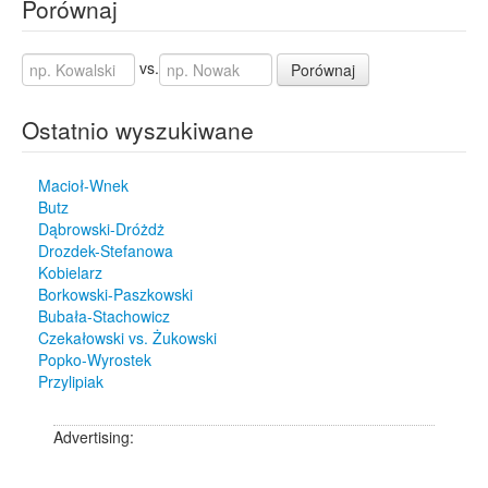
Porównaj
vs.
Porównaj
Ostatnio wyszukiwane
Macioł-Wnek
Butz
Dąbrowski-Dróżdż
Drozdek-Stefanowa
Kobielarz
Borkowski-Paszkowski
Bubała-Stachowicz
Czekałowski vs. Żukowski
Popko-Wyrostek
Przylipiak
Advertising: