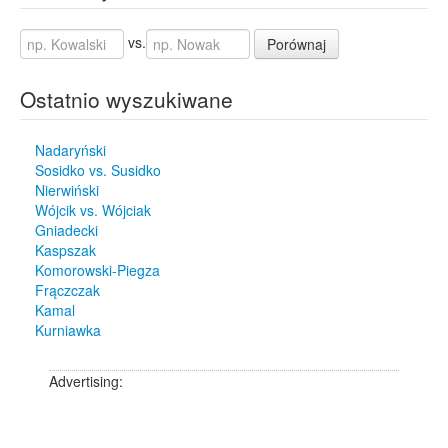
vs.
Porównaj
Ostatnio wyszukiwane
Nadaryński
Sosidko vs. Susidko
Nierwiński
Wójcik vs. Wójciak
Gniadecki
Kaspszak
Komorowski-Piegza
Frączczak
Kamal
Kurniawka
Advertising: