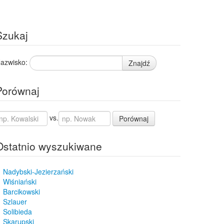
Szukaj
azwisko:
Znajdź
Porównaj
vs.
Porównaj
Ostatnio wyszukiwane
Nadybski-Jezierzański
Wiśniański
Barcikowski
Szlauer
Solibieda
Skarupski