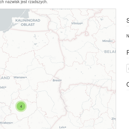
ch nazwisk jest rzadszych.
N
4