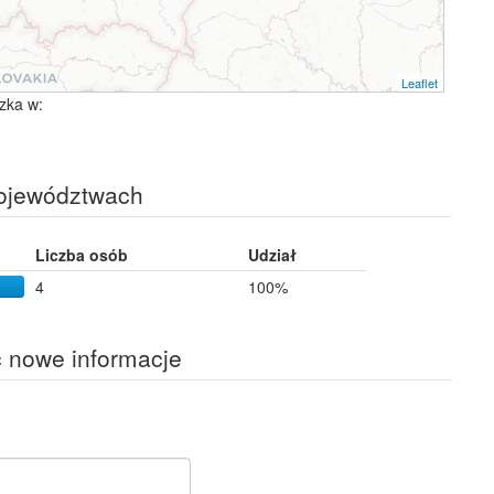
Leaflet
zka w:
województwach
Liczba osób
Udział
4
100%
ć nowe informacje