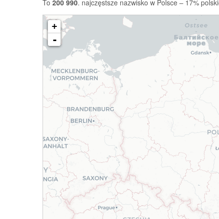
To
200 990
. najczęstsze nazwisko w Polsce – 17% polski
+
-