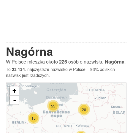
Nagórna
W Polsce mieszka około
226
osób o nazwisku
Nagórna
.
To
22 134
. najczęstsze nazwisko w Polsce – 93% polskich
nazwisk jest rzadszych.
+
-
55
20
15