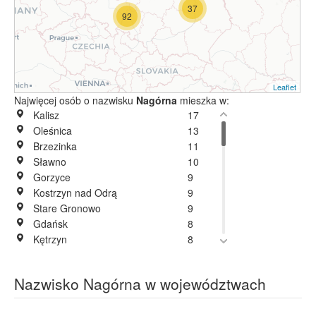
37
92
Leaflet
Najwięcej osób o nazwisku
Nagórna
mieszka w:
Kalisz
17
Oleśnica
13
Brzezinka
11
Sławno
10
Gorzyce
9
Kostrzyn nad Odrą
9
Stare Gronowo
9
Gdańsk
8
Kętrzyn
8
Resko
8
Sandomierz
8
Nazwisko Nagórna w województwach
Katowice
7
Legnica
6