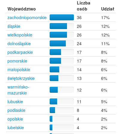
Sowinko
6
Liczba
Bytom
5
Województwo
osób
Udział
Mieroszów
5
zachodniopomorskie
36
17%
Płużniczka
5
śląskie
26
12%
Żory
5
Białystok
4
wielkopolskie
26
12%
Kędzierzyn-Koźle
4
dolnośląskie
24
11%
Kielce
4
podkarpackie
17
8%
Kołobrzeg
4
Mrągowo
4
pomorskie
17
8%
Piła
4
małopolskie
14
6%
Przemyśl
4
świętokrzyskie
13
6%
Rzepedź
4
Stargard Szczeciński
4
warmińsko-
12
6%
Supraśl
4
mazurskie
Szczecin
4
lubuskie
11
5%
Tomaszów Lubelski
4
podlaskie
8
4%
Zabrze
4
opolskie
Kraków
4
3
2%
Łódź
3
lubelskie
4
2%
Poznań
3