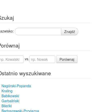
Szukaj
azwisko:
Znajdź
Porównaj
vs.
Porównaj
Ostatnio wyszukiwane
Nagórski-Popanda
Kraling
Babikowski
Garbaliński
Bileńki
Bartoszewski-Przyjazna