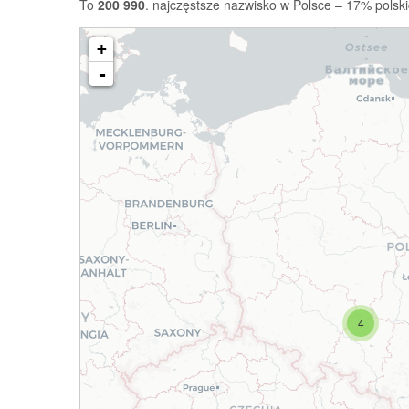
To
200 990
. najczęstsze nazwisko w Polsce – 17% polski
+
-
4