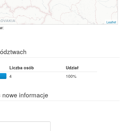
Leaflet
w:
wództwach
Liczba osób
Udział
4
100%
ć nowe informacje