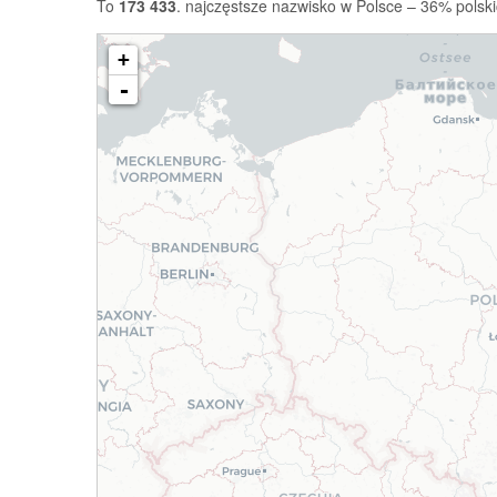
To
173 433
. najczęstsze nazwisko w Polsce – 36% polski
+
-