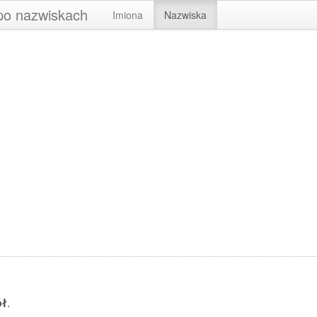
 po nazwiskach
Imiona
Nazwiska
ół
.