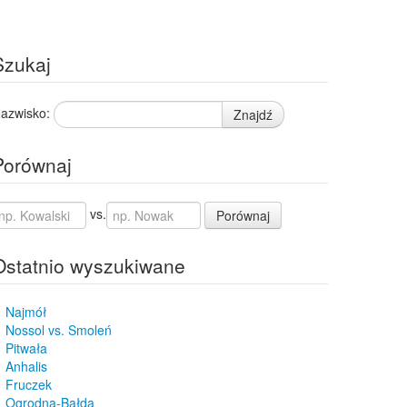
Szukaj
azwisko:
Znajdź
Porównaj
vs.
Porównaj
Ostatnio wyszukiwane
Najmół
Nossol vs. Smoleń
Pitwała
Anhalis
Fruczek
Ogrodna-Bałda