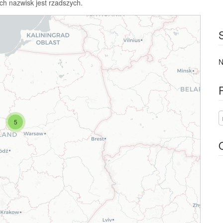
ch nazwisk jest rzadszych.
N
5