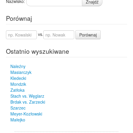
Nazwisko:
Znajdź
Porównaj
vs.
Porównaj
Ostatnio wyszukiwane
Naleźny
Masiarczyk
Kledecki
Mondzik
Zatłoka
Stach vs. Węglarz
Brdak vs. Zarzecki
Szarzec
Meyer-Kozłowski
Małejko