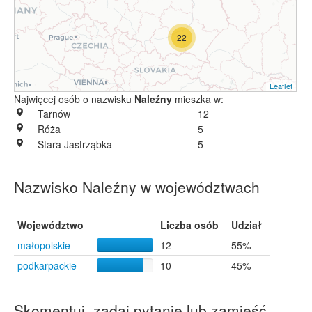
22
Leaflet
Najwięcej osób o nazwisku
Naleźny
mieszka w:
Tarnów
12
Róża
5
Stara Jastrząbka
5
Nazwisko Naleźny w województwach
Województwo
Liczba osób
Udział
małopolskie
12
55%
podkarpackie
10
45%
Skomentuj, zadaj pytanie lub zamieść