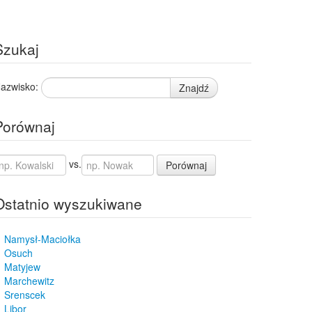
Szukaj
azwisko:
Znajdź
Porównaj
vs.
Porównaj
Ostatnio wyszukiwane
Namysł-Maciołka
Osuch
Matyjew
Marchewitz
Srenscek
Libor