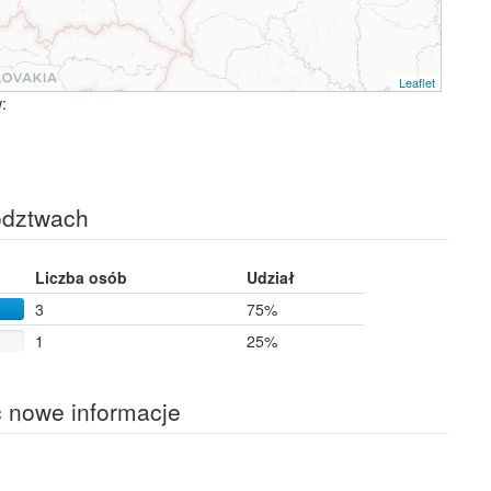
Leaflet
:
ództwach
Liczba osób
Udział
3
75%
1
25%
ć nowe informacje