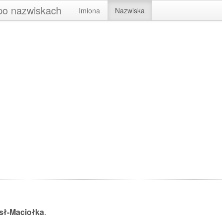
 po nazwiskach
Imiona
Nazwiska
ł-Maciołka
.