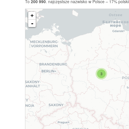
To
200 990
. najczęstsze nazwisko w Polsce – 17% polski
+
-
3