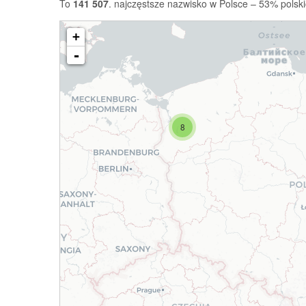
To
141 507
. najczęstsze nazwisko w Polsce – 53% polski
+
-
8