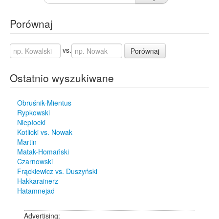
Porównaj
vs.
Porównaj
Ostatnio wyszukiwane
Obruśnik-Mientus
Rypkowski
Niepłocki
Kotlicki vs. Nowak
Martin
Matak-Homański
Czarnowski
Frąckiewicz vs. Duszyński
Hakkarainerz
Hatamnejad
Advertising: