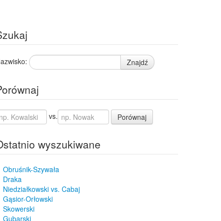
Szukaj
azwisko:
Znajdź
Porównaj
vs.
Porównaj
Ostatnio wyszukiwane
Obruśnik-Szywała
Draka
Niedziałkowski vs. Cabaj
Gąsior-Orłowski
Skowerski
Gubarski