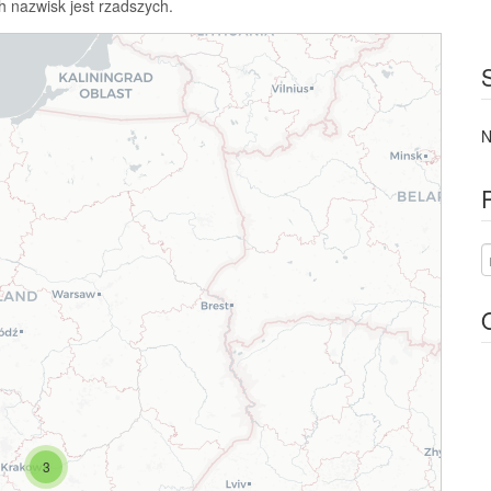
h nazwisk jest rzadszych.
N
3