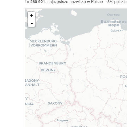
To
260 921
. najczęstsze nazwisko w Polsce – 3% polskic
+
-