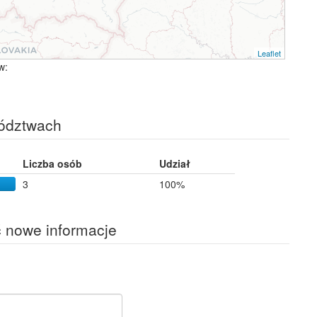
Leaflet
w:
ództwach
Liczba osób
Udział
3
100%
ć nowe informacje