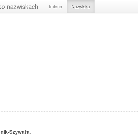
 po nazwiskach
Imiona
Nazwiska
nik-Szywała
.