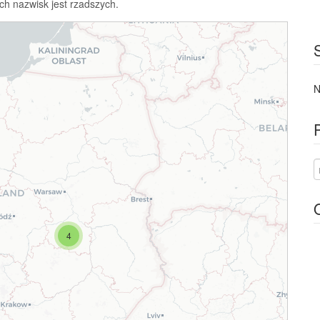
ch nazwisk jest rzadszych.
N
4