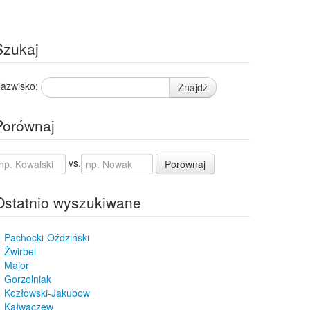
Szukaj
azwisko:
Znajdź
Porównaj
vs.
Porównaj
Ostatnio wyszukiwane
Pachocki-Oździński
Żwirbel
Major
Gorzelniak
Kozłowski-Jakubow
Kałwaczew