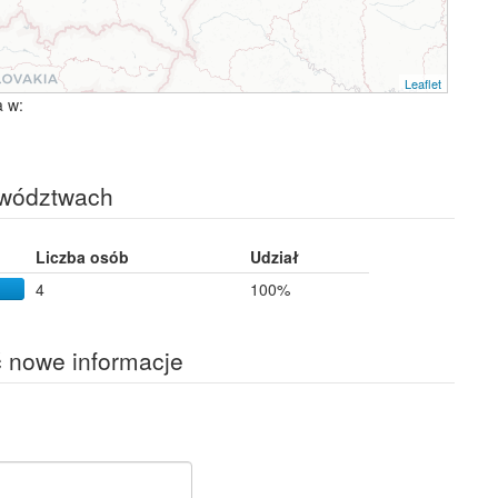
Leaflet
 w:
ewództwach
Liczba osób
Udział
4
100%
ć nowe informacje