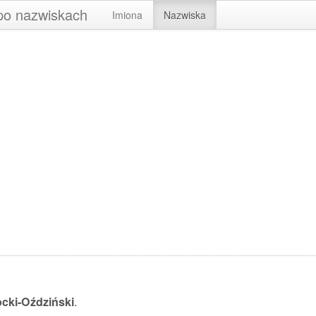
 po nazwiskach
Imiona
Nazwiska
i
cki-Oździński
.