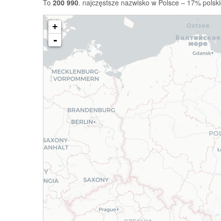
To
200 990
. najczęstsze nazwisko w Polsce – 17% polski
+
-