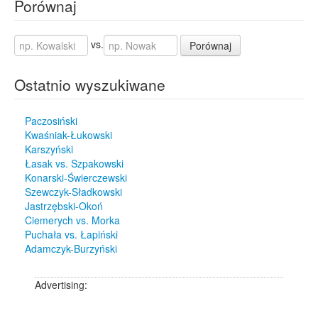
Porównaj
vs.
Porównaj
Ostatnio wyszukiwane
Paczosiński
Kwaśniak-Łukowski
Karszyński
Łasak vs. Szpakowski
Konarski-Świerczewski
Szewczyk-Sładkowski
Jastrzębski-Okoń
Ciemerych vs. Morka
Puchała vs. Łapiński
Adamczyk-Burzyński
Advertising: