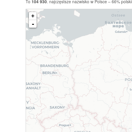
To
104 930
. najczęstsze nazwisko w Polsce – 66% polski
+
-