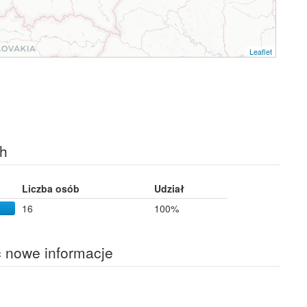
Leaflet
ch
Liczba osób
Udział
16
100%
ć nowe informacje