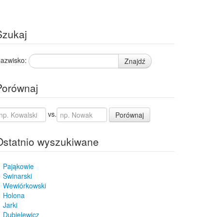
Szukaj
azwisko:
Znajdź
Porównaj
vs.
Porównaj
Ostatnio wyszukiwane
Pająkowie
Swinarski
Wewiórkowski
Holona
Jarki
Dubielewicz