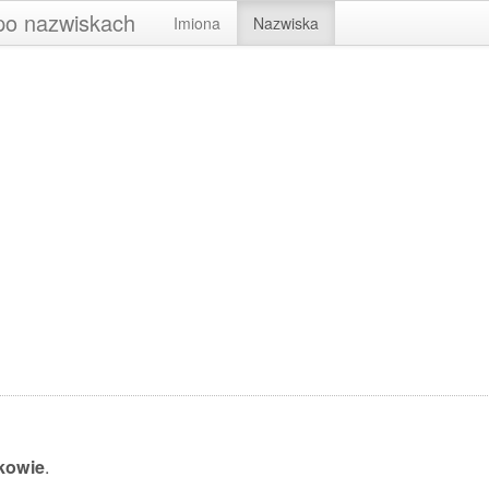
 po nazwiskach
Imiona
Nazwiska
kowie
.