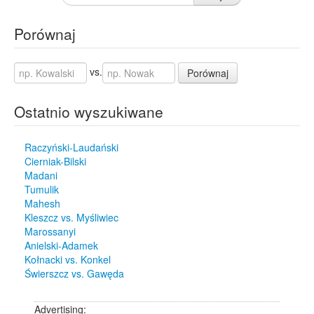
Porównaj
vs.
Porównaj
Ostatnio wyszukiwane
Raczyński-Laudański
Cierniak-Bilski
Madani
Tumulik
Mahesh
Kleszcz vs. Myśliwiec
Marossanyi
Anielski-Adamek
Kołnacki vs. Konkel
Świerszcz vs. Gawęda
Advertising: