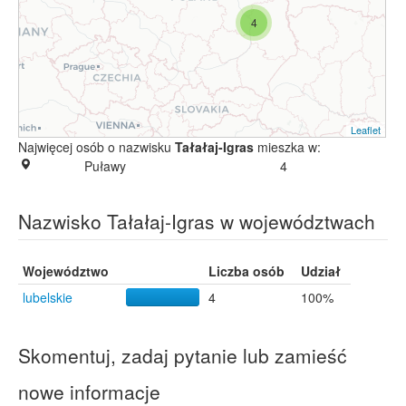
4
Leaflet
Najwięcej osób o nazwisku
Tałałaj-Igras
mieszka w:
Puławy
4
Nazwisko Tałałaj-Igras w województwach
Województwo
Liczba osób
Udział
lubelskie
4
100%
Skomentuj, zadaj pytanie lub zamieść
nowe informacje