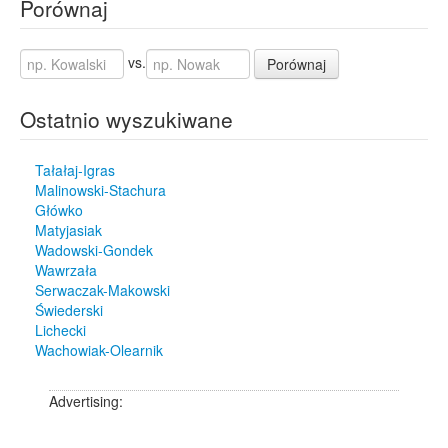
Porównaj
vs.
Porównaj
Ostatnio wyszukiwane
Tałałaj-Igras
Malinowski-Stachura
Główko
Matyjasiak
Wadowski-Gondek
Wawrzała
Serwaczak-Makowski
Świederski
Lichecki
Wachowiak-Olearnik
Advertising: