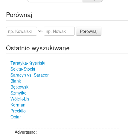
Porównaj
vs.
Porównaj
Ostatnio wyszukiwane
Taratyka-Krysiński
Sekita-Stocki
Saracyn vs. Saracen
Blank
Bętkowski
Szmytke
Wójcik-Lis
Korman
Preckiło
Opiał
Advertising: