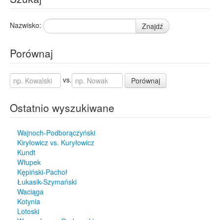
Nazwisko:
Znajdź
Porównaj
vs.
Porównaj
Ostatnio wyszukiwane
Wajnoch-Podborączyński
Kiryłowicz vs. Kuryłowicz
Kundt
Włupek
Kępiński-Pachoł
Łukasik-Szymański
Waciąga
Kotynia
Lotoski