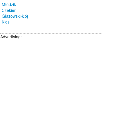
Młódzik
Czekień
Głazowski-Łój
Kies
Advertising: