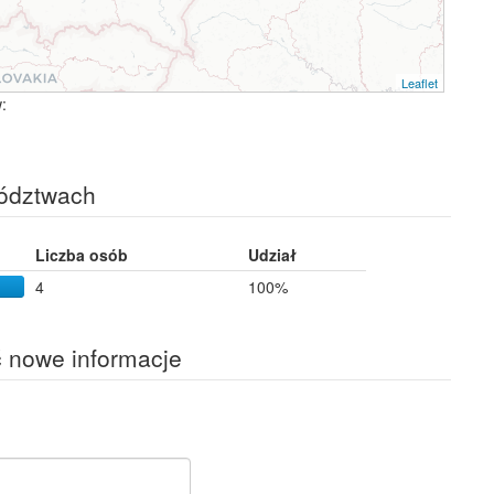
Leaflet
:
ództwach
Liczba osób
Udział
4
100%
ć nowe informacje