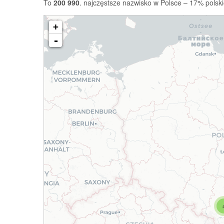
To
200 990
. najczęstsze nazwisko w Polsce – 17% polski
+
-