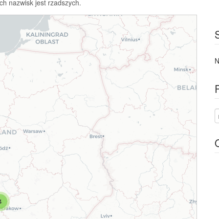
ch nazwisk jest rzadszych.
N
4