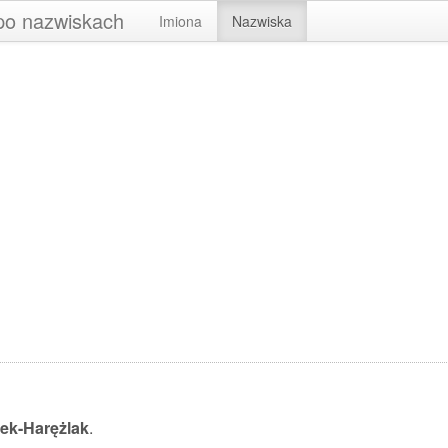
 po nazwiskach
Imiona
Nazwiska
ek-Harężlak
.