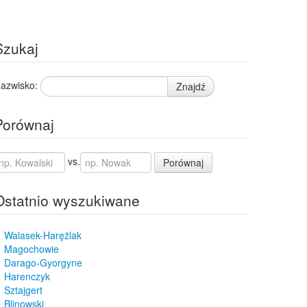
Szukaj
azwisko:
Znajdź
Porównaj
vs.
Porównaj
Ostatnio wyszukiwane
Walasek-Harężlak
Magochowie
Darago-Gyorgyne
Harenczyk
Sztajgert
Blinowski