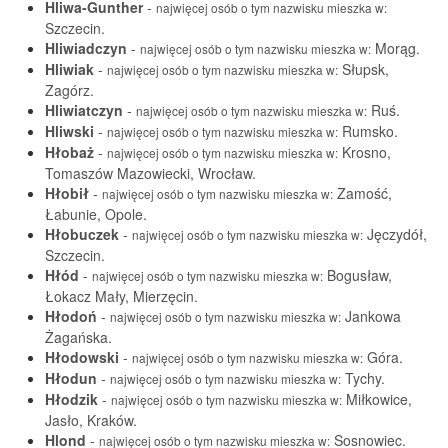
Hliwa-Gunther
-
najwięcej osób o tym nazwisku mieszka w:
Szczecin.
Hliwiadczyn
-
Morąg.
najwięcej osób o tym nazwisku mieszka w:
Hliwiak
-
Słupsk,
najwięcej osób o tym nazwisku mieszka w:
Zagórz.
Hliwiatczyn
-
Ruś.
najwięcej osób o tym nazwisku mieszka w:
Hliwski
-
Rumsko.
najwięcej osób o tym nazwisku mieszka w:
Hłobaż
-
Krosno,
najwięcej osób o tym nazwisku mieszka w:
Tomaszów Mazowiecki, Wrocław.
Hłobił
-
Zamość,
najwięcej osób o tym nazwisku mieszka w:
Łabunie, Opole.
Hłobuczek
-
Jęczydół,
najwięcej osób o tym nazwisku mieszka w:
Szczecin.
Hłód
-
Bogusław,
najwięcej osób o tym nazwisku mieszka w:
Łokacz Mały, Mierzęcin.
Hłodoń
-
Jankowa
najwięcej osób o tym nazwisku mieszka w:
Żagańska.
Hłodowski
-
Góra.
najwięcej osób o tym nazwisku mieszka w:
Hłodun
-
Tychy.
najwięcej osób o tym nazwisku mieszka w:
Hłodzik
-
Miłkowice,
najwięcej osób o tym nazwisku mieszka w:
Jasło, Kraków.
Hlond
-
Sosnowiec.
najwięcej osób o tym nazwisku mieszka w: