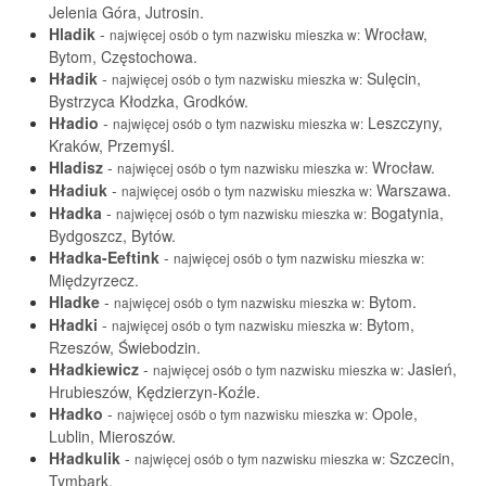
Jelenia Góra, Jutrosin.
Hladik
-
Wrocław,
najwięcej osób o tym nazwisku mieszka w:
Bytom, Częstochowa.
Hładik
-
Sulęcin,
najwięcej osób o tym nazwisku mieszka w:
Bystrzyca Kłodzka, Grodków.
Hładio
-
Leszczyny,
najwięcej osób o tym nazwisku mieszka w:
Kraków, Przemyśl.
Hladisz
-
Wrocław.
najwięcej osób o tym nazwisku mieszka w:
Hładiuk
-
Warszawa.
najwięcej osób o tym nazwisku mieszka w:
Hładka
-
Bogatynia,
najwięcej osób o tym nazwisku mieszka w:
Bydgoszcz, Bytów.
Hładka-Eeftink
-
najwięcej osób o tym nazwisku mieszka w:
Międzyrzecz.
Hladke
-
Bytom.
najwięcej osób o tym nazwisku mieszka w:
Hładki
-
Bytom,
najwięcej osób o tym nazwisku mieszka w:
Rzeszów, Świebodzin.
Hładkiewicz
-
Jasień,
najwięcej osób o tym nazwisku mieszka w:
Hrubieszów, Kędzierzyn-Koźle.
Hładko
-
Opole,
najwięcej osób o tym nazwisku mieszka w:
Lublin, Mieroszów.
Hładkulik
-
Szczecin,
najwięcej osób o tym nazwisku mieszka w:
Tymbark.