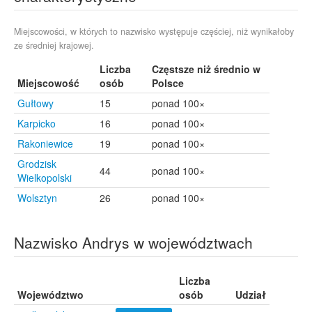
Łódź
13
Nowy Tomyśl
12
Bobrowice
11
Miejscowości, w których to nazwisko występuje częściej, niż wynikałoby
ze średniej krajowej.
Świecie
11
Lgiń
10
Liczba
Częstsze niż średnio w
Chobienice
9
Miejscowość
osób
Polsce
Kępno
9
Gułtowy
15
ponad 100×
Nowa Wieś
9
Karpicko
Szczuczarz
16
ponad 100×
9
Zbąszyń
9
Rakoniewice
19
ponad 100×
Gola
7
Grodzisk
Zbrachlin
7
44
ponad 100×
Wielkopolski
Chrośnica
6
Wolsztyn
26
ponad 100×
Chrystkowo
6
Chwiram
6
Kunowo
6
Nazwisko Andrys w województwach
Rataje
6
Rostarzewo
6
Wola Drzewiecka
6
Liczba
Wroniawy
6
Województwo
osób
Udział
Babimost
5