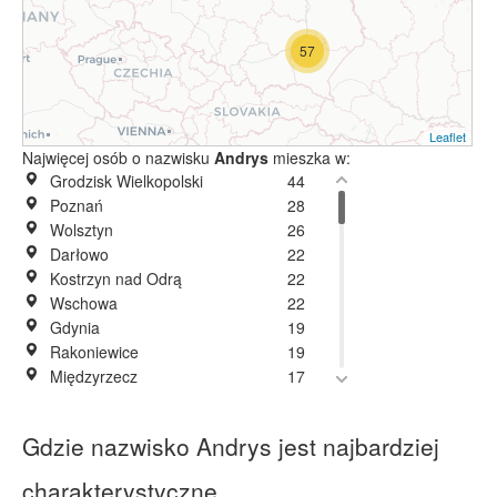
57
Leaflet
Najwięcej osób o nazwisku
Andrys
mieszka w:
Grodzisk Wielkopolski
44
Poznań
28
Wolsztyn
26
Darłowo
22
Kostrzyn nad Odrą
22
Wschowa
22
Gdynia
19
Rakoniewice
19
Międzyrzecz
17
Karpicko
16
Lublin
16
Gdzie nazwisko Andrys jest najbardziej
Gułtowy
15
Wrocław
14
charakterystyczne