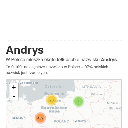
Andrys
W Polsce mieszka około
599
osób o nazwisku
Andrys
.
To
9 109
. najczęstsze nazwisko w Polsce – 97% polskich
nazwisk jest rzadszych.
+
-
70
4
459