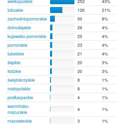
wielkopolskie
252
43%
Górzyca
5
lubuskie
126
21%
Kargowa
5
Kostrzyn
5
zachodniopomorskie
50
8%
Luboń
5
dolnośląskie
26
4%
Stare Kramsko
5
kujawsko-pomorskie
25
4%
Stradyń
5
Strzegów
5
pomorskie
23
4%
Szarów
5
lubelskie
21
4%
Trzciel
5
śląskie
20
3%
Tuczno
5
Wałbrzych
5
łódzkie
20
3%
Zbąszynek
5
świętokrzyskie
8
1%
Brzeziczki
4
małopolskie
8
1%
Busko-Zdrój
4
podkarpackie
Częstochowa
4
4
1%
Gdańsk
4
warmińsko-
4
1%
Giżycko
4
mazurskie
Gliwice
4
mazowieckie
3
1%
Gniezno
4
Katowice
4