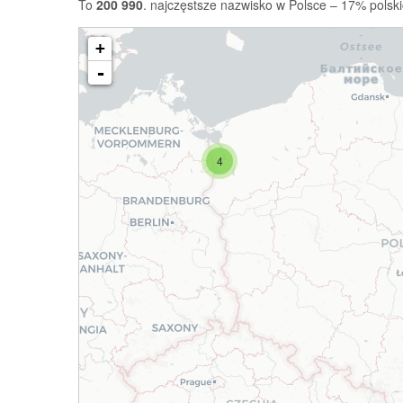
To
200 990
. najczęstsze nazwisko w Polsce – 17% polski
+
-
4