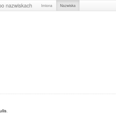
 po nazwiskach
Imiona
Nazwiska
ulis
.