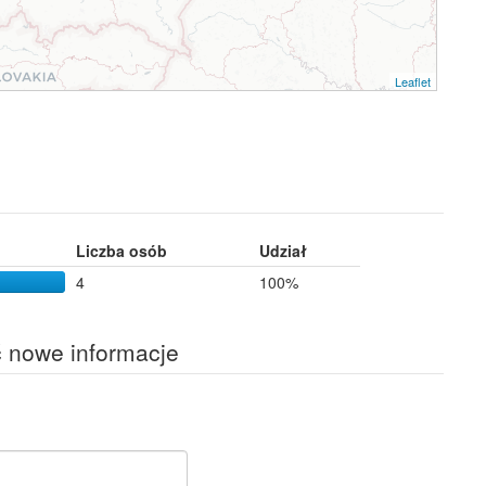
Leaflet
h
Liczba osób
Udział
4
100%
ć nowe informacje