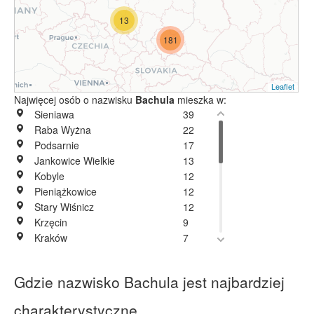
13
181
Leaflet
Najwięcej osób o nazwisku
Bachula
mieszka w:
Sieniawa
39
Raba Wyżna
22
Podsarnie
17
Jankowice Wielkie
13
Kobyle
12
Pieniążkowice
12
Stary Wiśnicz
12
Krzęcin
9
Kraków
7
Morawczyna
7
Łowczów
6
Gdzie nazwisko Bachula jest najbardziej
Rdzawka
6
Wolica
6
charakterystyczne