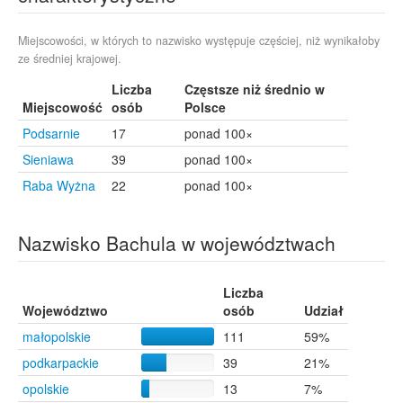
Brzesko
5
Toruń
5
Tychy
5
Miejscowości, w których to nazwisko występuje częściej, niż wynikałoby
ze średniej krajowej.
Wróblówka
5
Gdańsk
4
Liczba
Częstsze niż średnio w
Hrubieszów
4
Miejscowość
osób
Polsce
Rabka-Zdrój
4
Podsarnie
17
ponad 100×
Sucha Beskidzka
4
Sieniawa
Bochnia
39
ponad 100×
3
Spytkowice
2
Raba Wyżna
22
ponad 100×
Poraj
1
Nazwisko Bachula w województwach
Liczba
Województwo
osób
Udział
małopolskie
111
59%
podkarpackie
39
21%
opolskie
13
7%