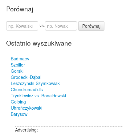
Porównaj
vs.
Porównaj
Ostatnio wyszukiwane
Badmaev
Szpiller
Gorski
Grodecki-Dąbal
Leszczyński-Szymkowiak
Chondromadidis
Trynkiewicz vs. Ronaldowski
Golbing
Uhreńczykowski
Barysow
Advertising: