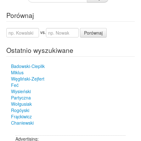
Porównaj
vs.
Porównaj
Ostatnio wyszukiwane
Badowski-Cieplik
Miklus
Węgliński-Zejfert
Feć
Wysieński
Partyczna
Wołgusiak
Rogóyski
Frąckiwicz
Chaniewski
Advertising: