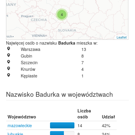
4
Leaflet
Najwięcej osób o nazwisku
Badurka
mieszka w:
Warszawa
13
Gubin
8
Szczecin
7
Knurów
4
Kępiaste
1
Nazwisko Badurka w województwach
Liczba
Województwo
osób
Udział
mazowieckie
14
42%
lubuskie
8
24%