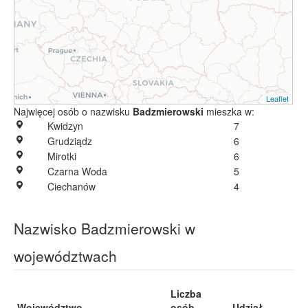
Leaflet
Najwięcej osób o nazwisku
Badzmierowski
mieszka w:
Kwidzyn
7
Grudziądz
6
Mirotki
6
Czarna Woda
5
Ciechanów
4
Nazwisko Badzmierowski w
województwach
Liczba
Województwo
osób
Udział