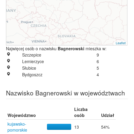
Leaflet
Najwięcej osób o nazwisku
Bagnerowski
mieszka w:
Szczepice
9
Lemierzyce
6
Słubice
5
Bydgoszcz
4
Nazwisko Bagnerowski w województwach
Liczba
Województwo
osób
Udział
kujawsko-
13
54%
pomorskie