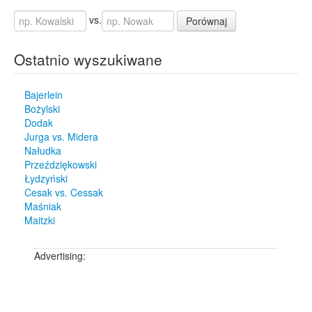
vs.
Porównaj
Ostatnio wyszukiwane
Bajerlein
Bożylski
Dodak
Jurga vs. Midera
Nałudka
Przeździękowski
Łydzyński
Cesak vs. Cessak
Maśniak
Maitzki
Advertising: