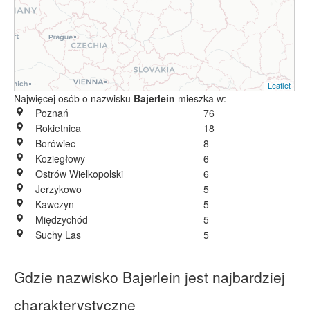
Leaflet
Najwięcej osób o nazwisku
Bajerlein
mieszka w:
Poznań
76
Rokietnica
18
Borówiec
8
Koziegłowy
6
Ostrów Wielkopolski
6
Jerzykowo
5
Kawczyn
5
Międzychód
5
Suchy Las
5
Gdzie nazwisko Bajerlein jest najbardziej
charakterystyczne