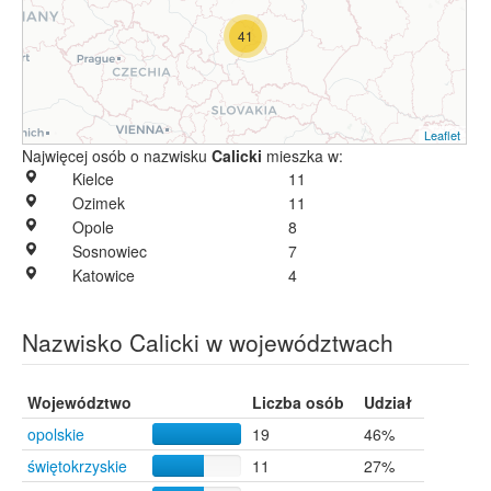
41
Leaflet
Najwięcej osób o nazwisku
Calicki
mieszka w:
Kielce
11
Ozimek
11
Opole
8
Sosnowiec
7
Katowice
4
Nazwisko Calicki w województwach
Województwo
Liczba osób
Udział
opolskie
19
46%
świętokrzyskie
11
27%