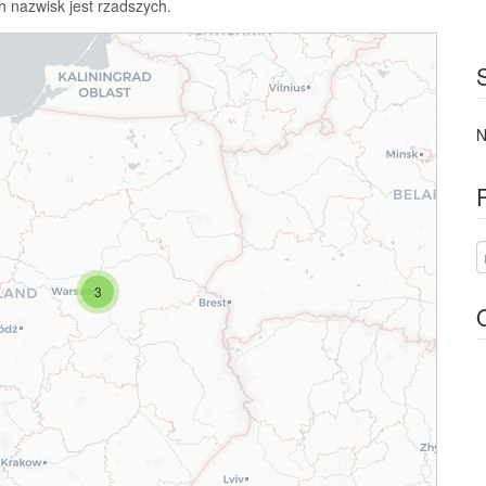
h nazwisk jest rzadszych.
N
3