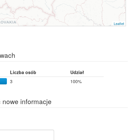
Leaflet
twach
Liczba osób
Udział
3
100%
ć nowe informacje