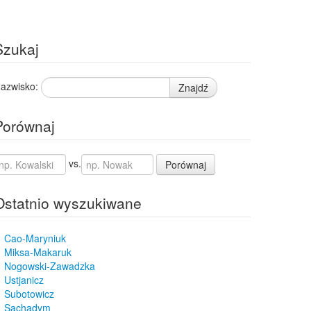
Szukaj
azwisko:
Znajdź
Porównaj
vs.
Porównaj
Ostatnio wyszukiwane
Cao-Maryniuk
Miksa-Makaruk
Nogowski-Zawadzka
Ustjanicz
Subotowicz
Sachadym