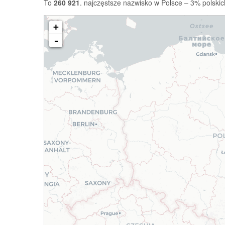
To
260 921
. najczęstsze nazwisko w Polsce – 3% polskic
+
-