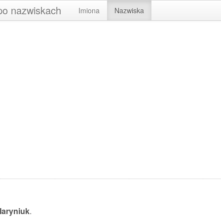
 po nazwiskach
Imiona
Nazwiska
aryniuk
.