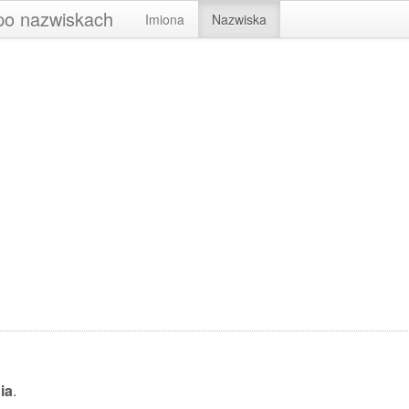
 po nazwiskach
Imiona
Nazwiska
ia
.