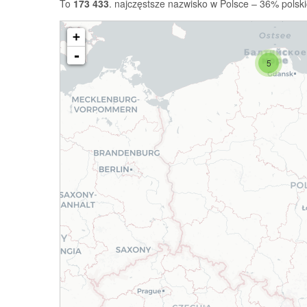
To
173 433
. najczęstsze nazwisko w Polsce – 36% polski
+
-
5