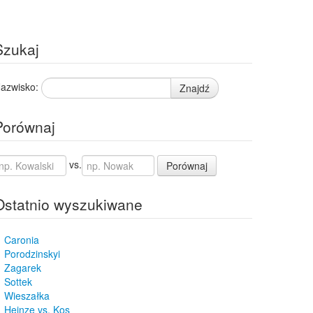
Szukaj
azwisko:
Znajdź
Porównaj
vs.
Porównaj
Ostatnio wyszukiwane
Caronia
Porodzinskyi
Zagarek
Sottek
Wieszałka
Heinze vs. Kos